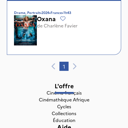
Drame, Portrait
•
2024
•
France
•
1h43
Oxana
de
Charlène Favier
1
L'offre
Cinéma français
Cinémathèque Afrique
Cycles
Collections
Éducation
Aide