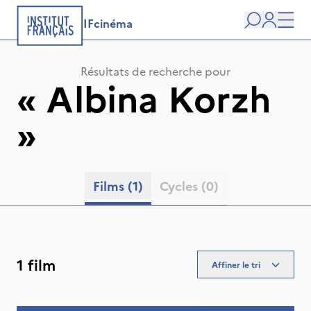
IFcinéma
Recherche
user
Men
Résultats de recherche pour
«
Albina Korzh
»
Films
(1)
Cycles
(0)
1 film
Affiner le tri