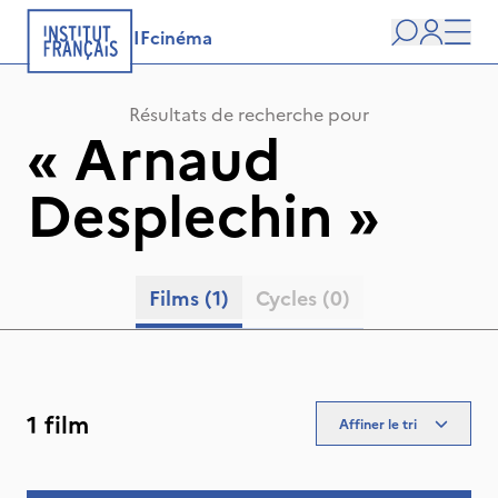
IFcinéma
Recherche
user
Men
Résultats de recherche pour
«
Arnaud
Desplechin
»
Films
(1)
Cycles
(0)
1 film
Affiner le tri