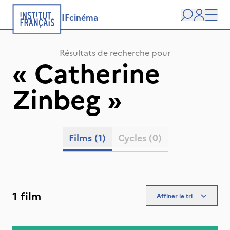
IFcinéma
Recherche
user
Men
Résultats de recherche pour
«
Catherine
Zinbeg
»
Films
(1)
Cycles
(0)
1 film
Affiner le tri