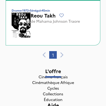
Drame
•
1972
•
Sénégal
•
45min
Reou Takh
de
Mahama Johnson Traore
1
L'offre
Cinéma français
Cinémathèque Afrique
Cycles
Collections
Éducation
Aide