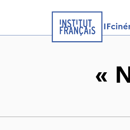
IFcin
«
N