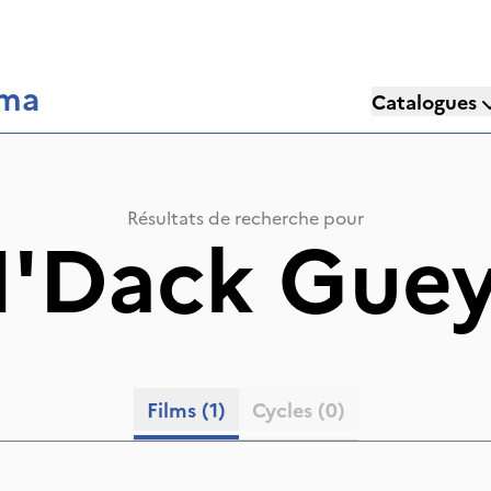
éma
Catalogues
Résultats de recherche pour
'Dack Gue
Films
(1)
Cycles
(0)