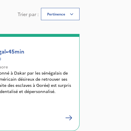
Trier par
:
Pertinence
gal
•
45min
aore
onné à Dakar par les sénégalais de
aite des esclaves à Gorée) est surpris
dentalisé et dépersonnalisé.