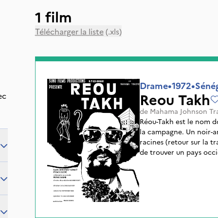
1 film
Télécharger la liste
(.xls)
Drame
•
1972
•
Séné
Reou Takh
ec
de
Mahama Johnson Tr
Réou-Takh est le nom d
la campagne. Un noir-américain désireux de retrouver ses
racines (retour sur la tr
de trouver un pays occi