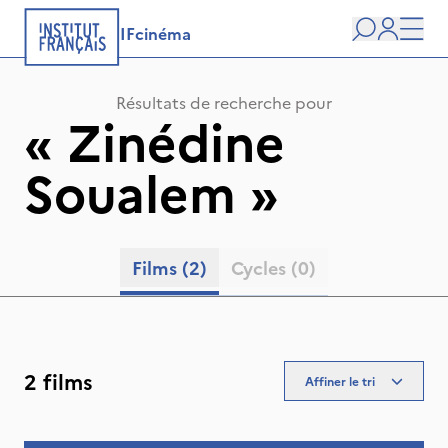
IFcinéma
Recherche
user
Men
Résultats de recherche pour
«
Zinédine
Soualem
»
Films
(2)
Cycles
(0)
2 films
Affiner le tri