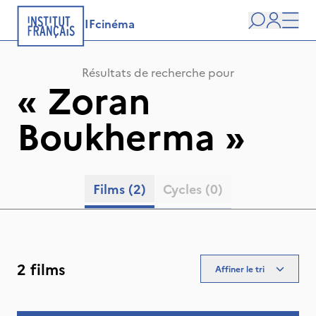
IFcinéma
Recherche
user
Men
Résultats de recherche pour
«
Zoran
Boukherma
»
Films
(2)
Cycles
(0)
2 films
Affiner le tri