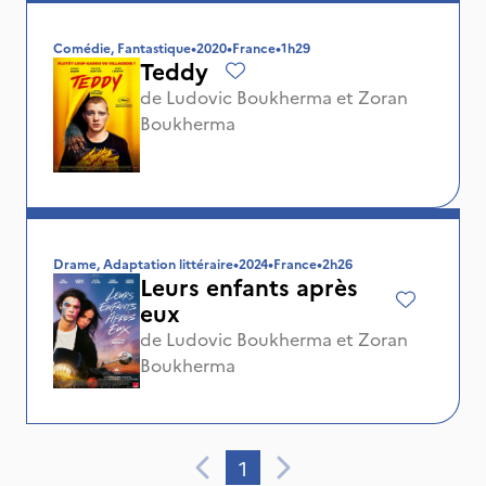
Comédie, Fantastique
•
2020
•
France
•
1h29
Teddy
de
Ludovic Boukherma
et
Zoran
Boukherma
Drame, Adaptation littéraire
•
2024
•
France
•
2h26
Leurs enfants après
eux
de
Ludovic Boukherma
et
Zoran
Boukherma
1