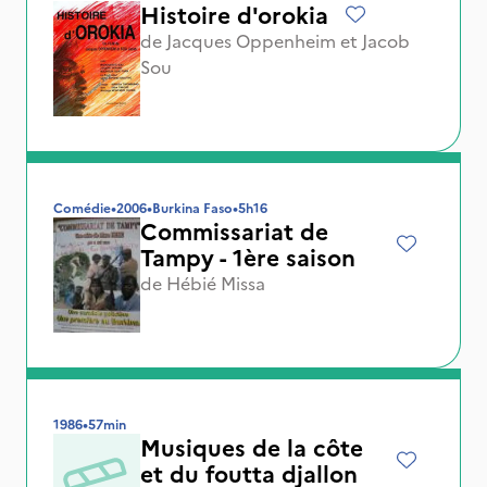
Histoire d'orokia
de
Jacques Oppenheim
et
Jacob
Sou
Comédie
•
2006
•
Burkina Faso
•
5h16
Commissariat de
Tampy - 1ère saison
de
Hébié Missa
1986
•
57min
Musiques de la côte
et du foutta djallon