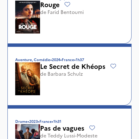
Rouge
de
Farid Bentoumi
Aventure, Comédie
•
2024
•
France
•
1h37
Le Secret de Khéops
de
Barbara Schulz
Drame
•
2023
•
France
•
1h31
Pas de vagues
de
Teddy Lussi-Modeste