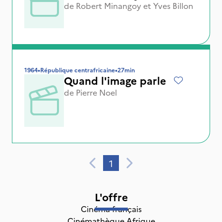
de
Robert Minangoy
et
Yves Billon
1964
•
République centrafricaine
•
27min
Quand l'image parle
de
Pierre Noel
1
L'offre
Cinéma français
Cinémathèque Afrique