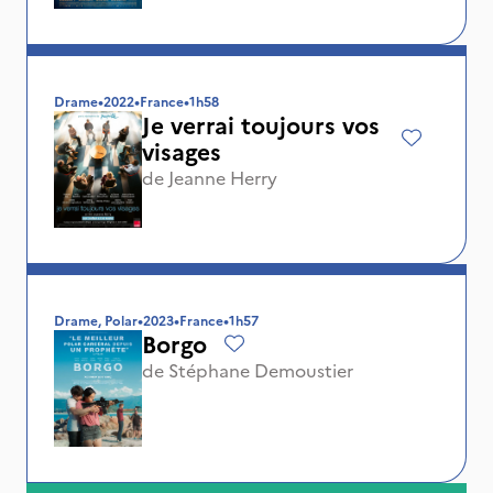
Drame
•
2022
•
France
•
1h58
Je verrai toujours vos
visages
de
Jeanne Herry
Drame, Polar
•
2023
•
France
•
1h57
Borgo
de
Stéphane Demoustier