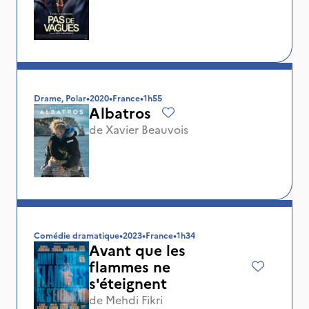
Drame, Polar
•
2020
•
France
•
1h55
Albatros
de
Xavier Beauvois
Comédie dramatique
•
2023
•
France
•
1h34
Avant que les
flammes ne
s'éteignent
de
Mehdi Fikri