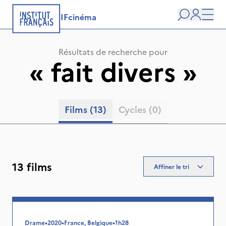
IFcinéma
Recherche
user
Men
Résultats de recherche pour
«
fait divers
»
Films
(13)
Cycles
(0)
13 films
Affiner le tri
Drame
•
2020
•
France, Belgique
•
1h28