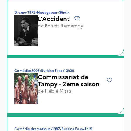
Drame
•
1972
•
Madagascar
•
35min
L'Accident
de
Benoit Ramampy
Comédie
•
2006
•
Burkina Faso
•
10h00
Commissariat de
Tampy - 2ème saison
de
Hébié Missa
Comédie dramatique
•
1987
•
Burkina Faso
•
1h19