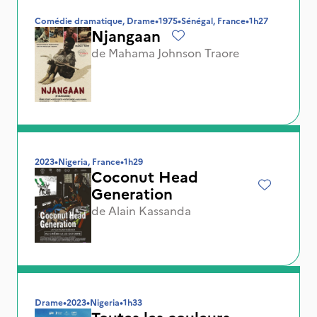
Comédie dramatique, Drame
•
1975
•
Sénégal, France
•
1h27
Njangaan
de
Mahama Johnson Traore
2023
•
Nigeria, France
•
1h29
Coconut Head
Generation
de
Alain Kassanda
Drame
•
2023
•
Nigeria
•
1h33
Toutes les couleurs