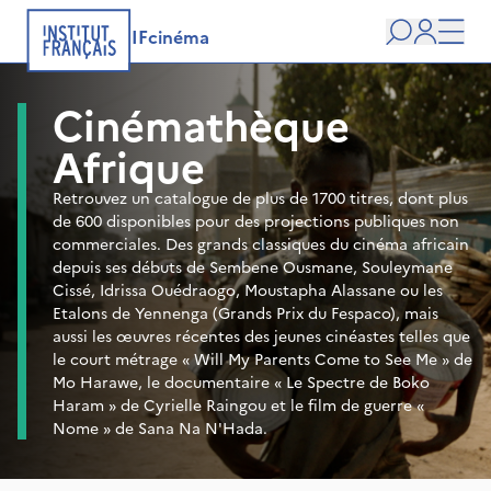
IFcinéma
Recherche
user
Men
Cinémathèque
Afrique
Retrouvez un catalogue de plus de 1700 titres, dont plus
de 600 disponibles pour des projections publiques non
commerciales. Des grands classiques du cinéma africain
depuis ses débuts de Sembene Ousmane, Souleymane
Cissé, Idrissa Ouédraogo, Moustapha Alassane ou les
Etalons de Yennenga (Grands Prix du Fespaco), mais
aussi les œuvres récentes des jeunes cinéastes telles que
le court métrage « Will My Parents Come to See Me » de
Mo Harawe, le documentaire « Le Spectre de Boko
Haram » de Cyrielle Raingou et le film de guerre «
Nome » de Sana Na N'Hada.