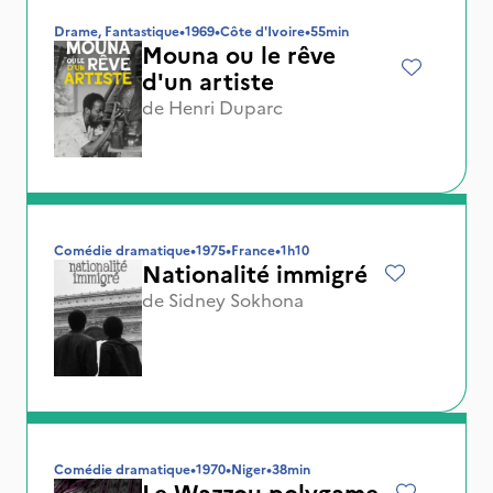
Drame, Fantastique
•
1969
•
Côte d'Ivoire
•
55min
Mouna ou le rêve
d'un artiste
de
Henri Duparc
Comédie dramatique
•
1975
•
France
•
1h10
Nationalité immigré
de
Sidney Sokhona
Comédie dramatique
•
1970
•
Niger
•
38min
Le Wazzou polygame