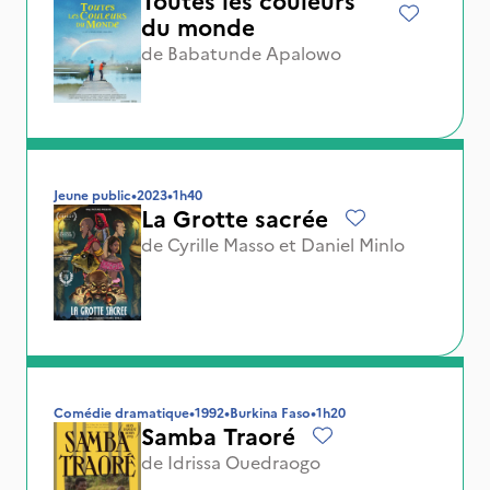
du monde
de
Babatunde Apalowo
Jeune public
•
2023
•
1h40
La Grotte sacrée
de
Cyrille Masso
et
Daniel Minlo
Comédie dramatique
•
1992
•
Burkina Faso
•
1h20
Samba Traoré
de
Idrissa Ouedraogo