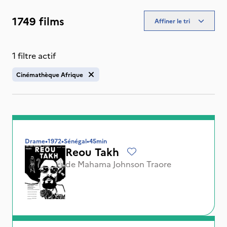
1749 films
Affiner le tri
1 filtre actif
Cinémathèque Afrique
Drame
•
1972
•
Sénégal
•
45min
Reou Takh
de
Mahama Johnson Traore