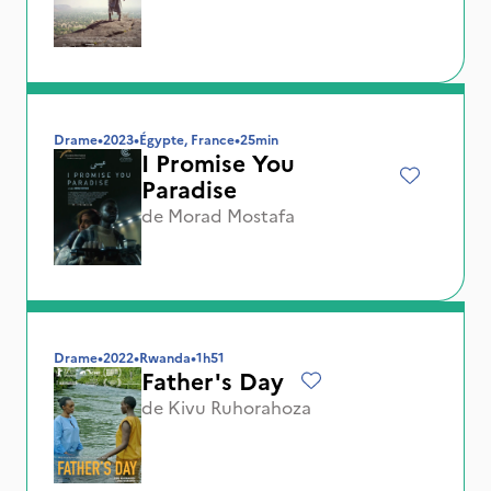
Drame
•
2023
•
Égypte, France
•
25min
I Promise You
Paradise
de
Morad Mostafa
Drame
•
2022
•
Rwanda
•
1h51
Father's Day
de
Kivu Ruhorahoza