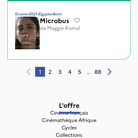
Drame
•
2021
•
Égypte
•
8min
Microbus
de
Maggie Kamal
1
2
3
4
5
88
...
L'offre
Cinéma français
Cinémathèque Afrique
Cycles
Collections