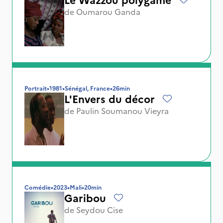
de
Oumarou Ganda
Portrait
•
1981
•
Sénégal, France
•
26min
L'Envers du décor
de
Paulin Soumanou Vieyra
Comédie
•
2023
•
Mali
•
20min
Garibou
de
Seydou Cise