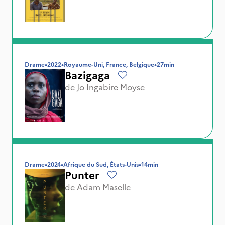
Drame
•
2022
•
Royaume-Uni, France, Belgique
•
27min
Bazigaga
de
Jo Ingabire Moyse
Drame
•
2024
•
Afrique du Sud, États-Unis
•
14min
Punter
de
Adam Maselle