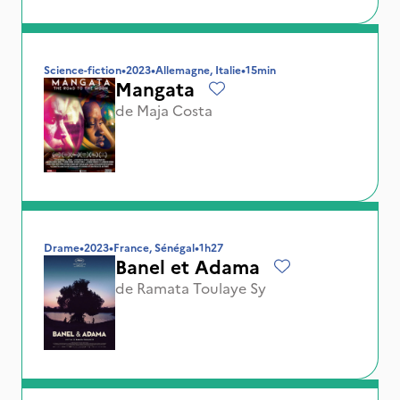
Science-fiction
•
2023
•
Allemagne, Italie
•
15min
Mangata
de
Maja Costa
Drame
•
2023
•
France, Sénégal
•
1h27
Banel et Adama
de
Ramata Toulaye Sy