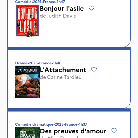
Comédie
•
2024
•
France
•
1h47
Bonjour l'asile
de
Judith Davis
Drame
•
2025
•
France
•
1h46
L'Attachement
de
Carine Tardieu
Comédie dramatique
•
2025
•
France
•
1h37
Des preuves d'amour
de
Alice Douard