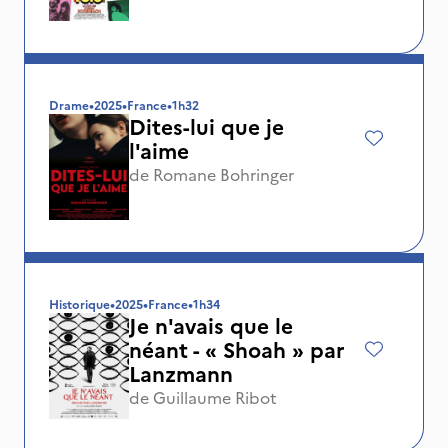
Drame
•
2025
•
France
•
1h32
Dites-lui que je
l'aime
de
Romane Bohringer
Historique
•
2025
•
France
•
1h34
Je n'avais que le
néant - « Shoah » par
Lanzmann
de
Guillaume Ribot