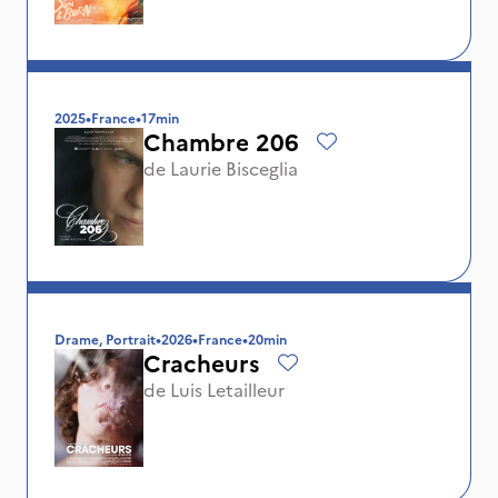
2025
•
France
•
17min
Chambre 206
de
Laurie Bisceglia
Drame, Portrait
•
2026
•
France
•
20min
Cracheurs
de
Luis Letailleur