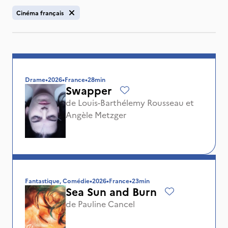
Cinéma français
Drame
•
2026
•
France
•
28min
Swapper
de
Louis-Barthélemy Rousseau
et
Angèle Metzger
Fantastique, Comédie
•
2026
•
France
•
23min
Sea Sun and Burn
de
Pauline Cancel