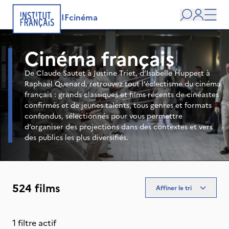
IFcinéma
Recherche
user
Men
Cinéma français
De Claude Sautet à Justine Triet, d’Isabelle Huppert à
Raphaël Quenard, retrouvez tout l’éclectisme du cinéma
français : grands classiques et films récents de cinéastes
confirmés et de jeunes talents, tous genres et formats
confondus, sélectionnés pour vous permettre
d’organiser des projections dans des contextes et vers
des publics les plus diversifiés.
524 films
Affiner le tri
1 filtre actif