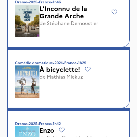
Drame
•
2025
•
France
•
1h46
L'Inconnu de la
Grande Arche
de
Stéphane Demoustier
Comédie dramatique
•
2024
•
France
•
1h29
À bicyclette!
de
Mathias Mlekuz
Drame
•
2025
•
France
•
1h42
Enzo