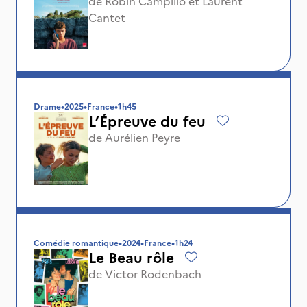
de
Robin Campillo
et
Laurent
Cantet
Drame
•
2025
•
France
•
1h45
L’Épreuve du feu
de
Aurélien Peyre
Comédie romantique
•
2024
•
France
•
1h24
Le Beau rôle
de
Victor Rodenbach