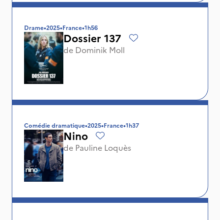
Drame
•
2025
•
France
•
1h56
Dossier 137
de
Dominik Moll
Comédie dramatique
•
2025
•
France
•
1h37
Nino
de
Pauline Loquès