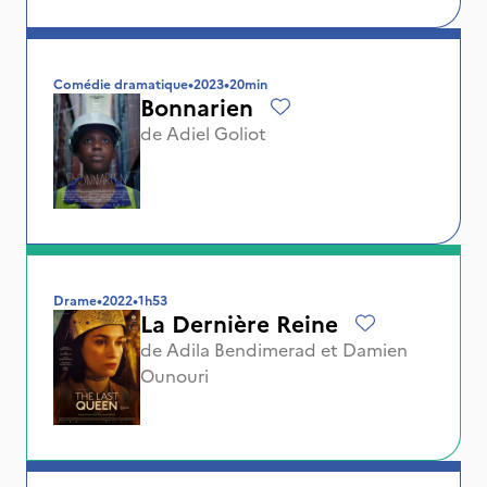
Comédie dramatique
•
2023
•
20min
Bonnarien
de
Adiel Goliot
Drame
•
2022
•
1h53
La Dernière Reine
de
Adila Bendimerad
et
Damien
Ounouri