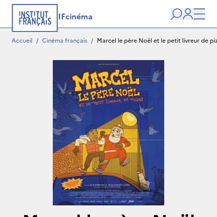
IFcinéma
Recherche
user
Men
Accueil
/
Cinéma français
/
Marcel le père Noël et le petit livreur de pi