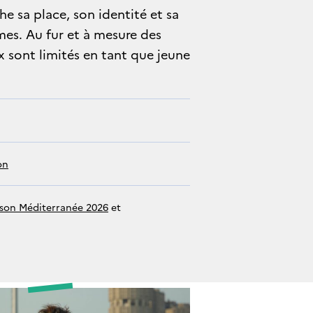
che sa place, son identité et sa
es. Au fur et à mesure des
x sont limités en tant que jeune
on
ison Méditerranée 2026
 et 