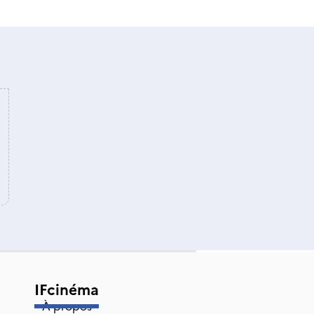
IFcinéma
À propos