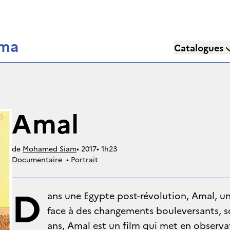
éma
Catalogues
Amal
de
Mohamed Siam
• 
2017
• 
1h23
Documentaire
• 
Portrait
D
ans une Egypte post-révolution, Amal, un
face à des changements bouleversants, s
ans, Amal est un film qui met en observa