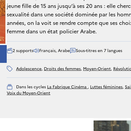
jeune fille de 15 ans jusqu’à ses 20 ans : elle cher
sexualité dans une société dominée par les homm
années, on la voit se rendre compte que ses choi
femme dans un état policier Arabe.
2 supports
Français, Arabe
Sous-titres en 7 langues
adolescence
, 
droits des femmes
, 
Moyen-Orient
, 
révoluti
Dans les cycles
La Fabrique Cinéma 
, 
Luttes féminines
, 
Sa
Voix du Moyen-Orient