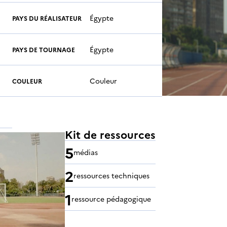
Égypte
PAYS DU RÉALISATEUR
Égypte
PAYS DE TOURNAGE
Couleur
COULEUR
Kit de ressources
5
médias
2
ressources techniques
1
ressource pédagogique