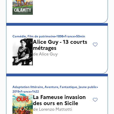
Comédie, Film de patrimoine
•
1898
•
France
•
50min
Alice Guy - 13 courts
métrages
de
Alice Guy
Adaptation littéraire, Aventure, Fantastique, Jeune public
•
2019
•
France
•
1h22
La Fameuse invasion
des ours en Sicile
de
Lorenzo Mattotti