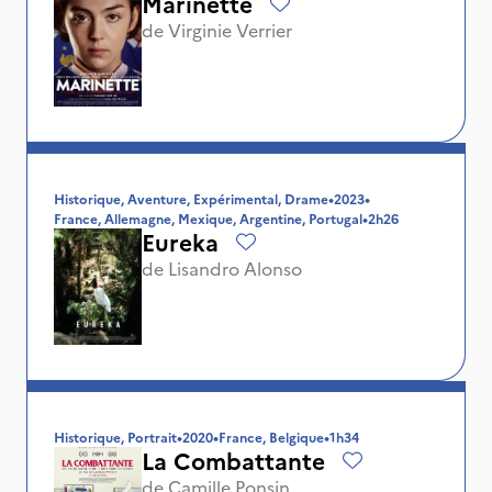
Marinette
de
Virginie Verrier
Historique, Aventure, Expérimental, Drame
•
2023
•
France, Allemagne, Mexique, Argentine, Portugal
•
2h26
Eureka
de
Lisandro Alonso
Historique, Portrait
•
2020
•
France, Belgique
•
1h34
La Combattante
de
Camille Ponsin