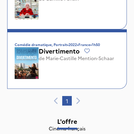
Comédie dramatique, Portrait
•
2022
•
France
•
1h50
Divertimento
de
Marie-Castille Mention-Schaar
1
L'offre
Cinéma français