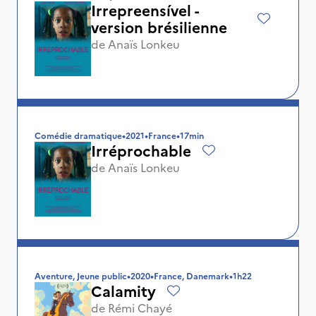
Irrepreensível -
version brésilienne
de
Anaïs Lonkeu
Comédie dramatique
•
2021
•
France
•
17min
Irréprochable
de
Anaïs Lonkeu
Aventure, Jeune public
•
2020
•
France, Danemark
•
1h22
Calamity
de
Rémi Chayé