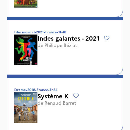
Film musical
•
2021
•
France
•
1h48
Indes galantes - 2021
de
Philippe Béziat
Drame
•
2018
•
France
•
1h34
Système K
de
Renaud Barret