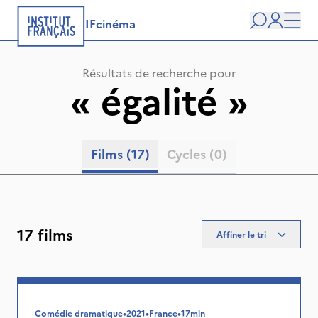
IFcinéma
Recherche
user
Men
Résultats de recherche pour
«
égalité
»
Films
(17)
Cycles
(0)
17 films
Affiner le tri
Comédie dramatique
•
2021
•
France
•
17min