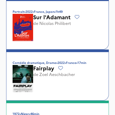
Portrait
•
2022
•
France, Japon
•
1h49
Sur l'Adamant
de
Nicolas Philibert
Comédie dramatique, Drame
•
2022
•
France
•
17min
Fairplay
de
Zoel Aeschbacher
1972
•
Niger
•
46min