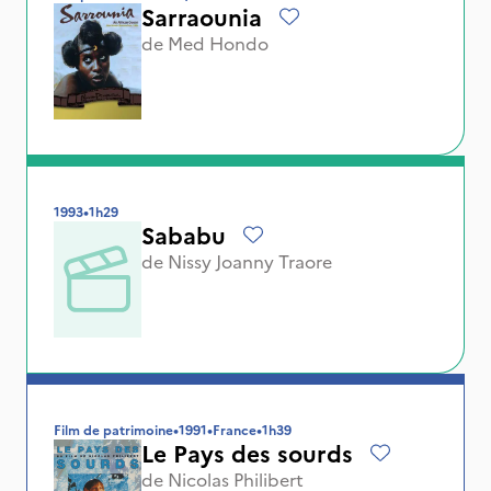
Sarraounia
de
Med Hondo
1993
•
1h29
Sababu
de
Nissy Joanny Traore
Film de patrimoine
•
1991
•
France
•
1h39
Le Pays des sourds
de
Nicolas Philibert