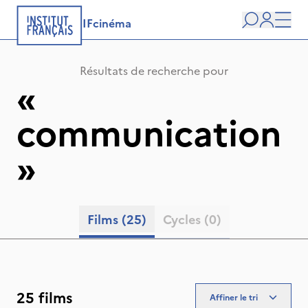
IFcinéma
Recherche
user
Men
Résultats de recherche pour
«
communication
»
Films
(25)
Cycles
(0)
25 films
Affiner le tri