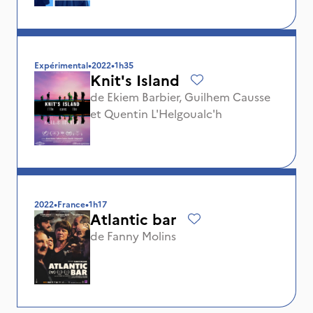
Expérimental
•
2022
•
1h35
Knit's Island
de
Ekiem Barbier
,
Guilhem Causse
et
Quentin L'Helgoualc'h
2022
•
France
•
1h17
Atlantic bar
de
Fanny Molins