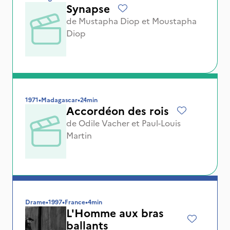
Synapse
de
Mustapha Diop
et
Moustapha
Diop
1971
•
Madagascar
•
24min
Accordéon des rois
de
Odile Vacher
et
Paul-Louis
Martin
Drame
•
1997
•
France
•
4min
L'Homme aux bras
ballants