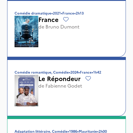
Comédie dramatique
•
2021
•
France
•
2h13
France
de
Bruno Dumont
Comédie romantique, Comédie
•
2024
•
France
•
1h42
Le Répondeur
de
Fabienne Godet
Adaptation littéraire, Comédie
•
1986
•
Mauritanie
•
2h00