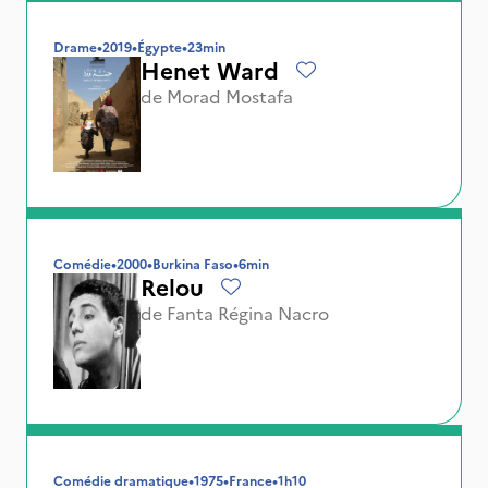
Drame
•
2019
•
Égypte
•
23min
Henet Ward
de
Morad Mostafa
Comédie
•
2000
•
Burkina Faso
•
6min
Relou
de
Fanta Régina Nacro
Comédie dramatique
•
1975
•
France
•
1h10