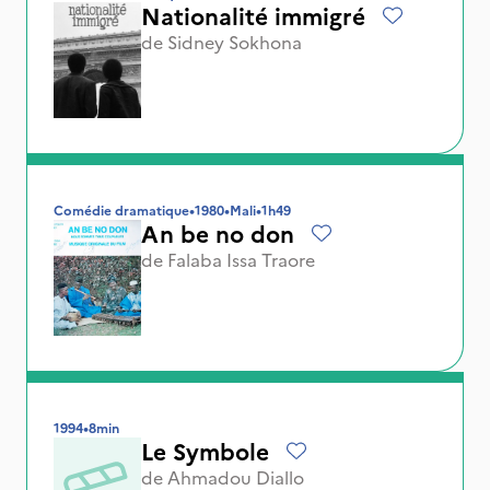
Nationalité immigré
de
Sidney Sokhona
Comédie dramatique
•
1980
•
Mali
•
1h49
An be no don
de
Falaba Issa Traore
1994
•
8min
Le Symbole
de
Ahmadou Diallo