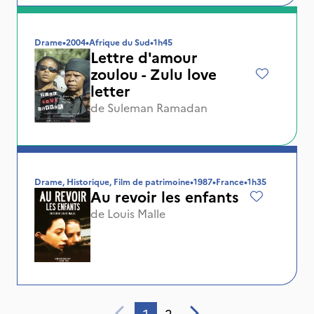
Drame
•
2004
•
Afrique du Sud
•
1h45
Lettre d'amour
zoulou - Zulu love
letter
de
Suleman Ramadan
Drame, Historique, Film de patrimoine
•
1987
•
France
•
1h35
Au revoir les enfants
de
Louis Malle
1
2