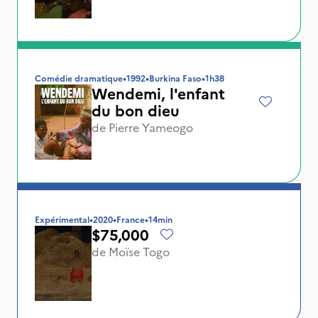
Comédie dramatique
•
1992
•
Burkina Faso
•
1h38
Wendemi, l'enfant
du bon dieu
de
Pierre Yameogo
Expérimental
•
2020
•
France
•
14min
$75,000
de
Moïse Togo