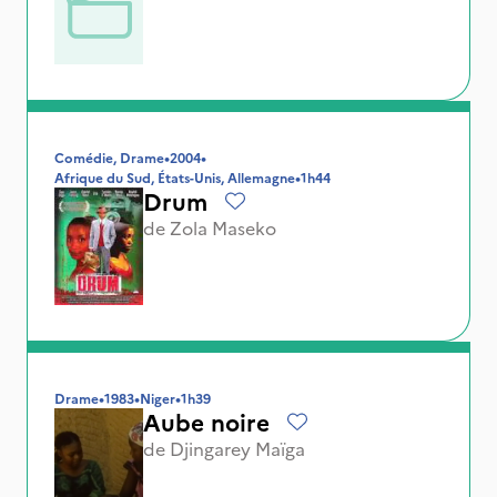
Comédie, Drame
•
2004
•
Afrique du Sud, États-Unis, Allemagne
•
1h44
Drum
de
Zola Maseko
Drame
•
1983
•
Niger
•
1h39
Aube noire
de
Djingarey Maïga