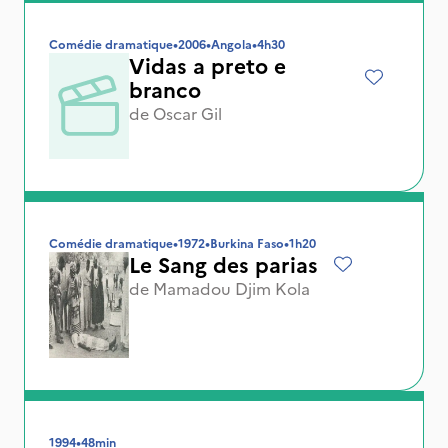
Comédie dramatique
•
2006
•
Angola
•
4h30
Vidas a preto e
branco
de
Oscar Gil
Comédie dramatique
•
1972
•
Burkina Faso
•
1h20
Le Sang des parias
de
Mamadou Djim Kola
1994
•
48min