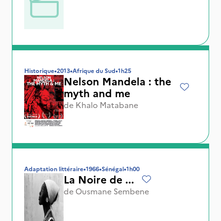
Historique
•
2013
•
Afrique du Sud
•
1h25
Nelson Mandela : the
myth and me
de
Khalo Matabane
Adaptation littéraire
•
1966
•
Sénégal
•
1h00
La Noire de ...
de
Ousmane Sembene