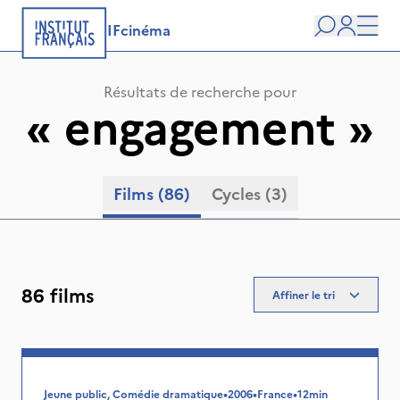
IFcinéma
Recherche
user
Men
Résultats de recherche pour
«
engagement
»
Films
(86)
Cycles
(3)
86 films
Affiner le tri
Jeune public, Comédie dramatique
•
2006
•
France
•
12min