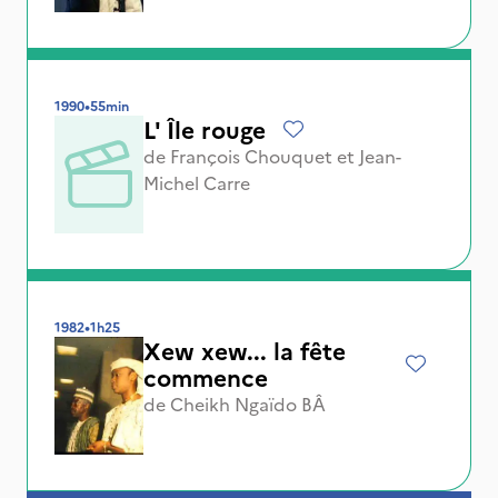
1990
•
55min
L' Île rouge
de
François Chouquet
et
Jean-
Michel Carre
1982
•
1h25
Xew xew... la fête
commence
de
Cheikh Ngaïdo BÂ