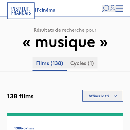
IFcinéma
Recherche
user
Men
Résultats de recherche pour
«
musique
»
Films
(138)
Cycles
(1)
138 films
Affiner le tri
1986
•
57min