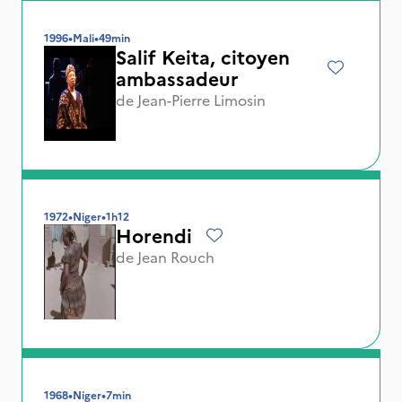
1996
•
Mali
•
49min
Salif Keita, citoyen
ambassadeur
de
Jean-Pierre Limosin
1972
•
Niger
•
1h12
Horendi
de
Jean Rouch
1968
•
Niger
•
7min