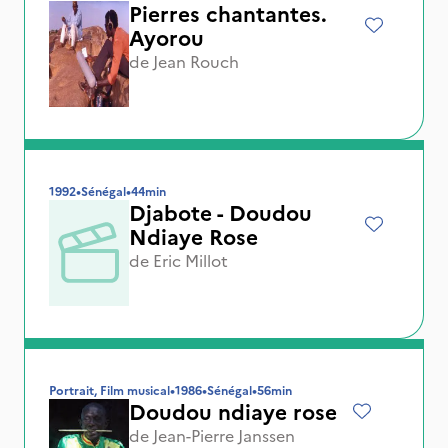
Pierres chantantes.
Ayorou
de
Jean Rouch
1992
•
Sénégal
•
44min
Djabote - Doudou
Ndiaye Rose
de
Eric Millot
Portrait, Film musical
•
1986
•
Sénégal
•
56min
Doudou ndiaye rose
de
Jean-Pierre Janssen