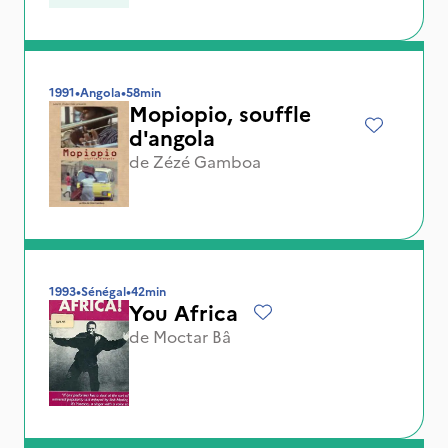
1991
•
Angola
•
58min
Mopiopio, souffle
d'angola
de
Zézé Gamboa
1993
•
Sénégal
•
42min
You Africa
de
Moctar Bâ