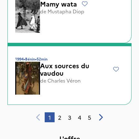
Mamy wata
de
Mustapha Diop
1994
•
Bénin
•
52min
Aux sources du
vaudou
de
Charles Véron
1
2
3
4
5
L'offre