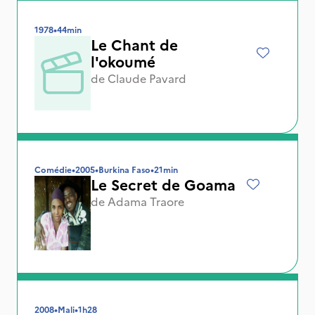
1978
•
44min
Le Chant de
l'okoumé
de
Claude Pavard
Comédie
•
2005
•
Burkina Faso
•
21min
Le Secret de Goama
de
Adama Traore
2008
•
Mali
•
1h28