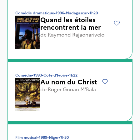
Comédie dramatique
•
1996
•
Madagascar
•
1h20
Quand les étoiles
rencontrent la mer
de
Raymond Rajaonarivelo
Comédie
•
1993
•
Côte d'Ivoire
•
1h22
Au nom du Christ
de
Roger Gnoan M'Bala
Film musical
•
1989
•
Niger
•
1h30