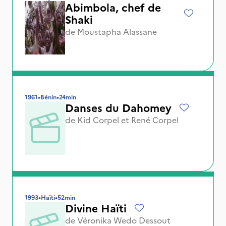
Abimbola, chef de
Shaki
de
Moustapha Alassane
1961
•
Bénin
•
24min
Danses du Dahomey
de
Kid Corpel
et
René Corpel
1993
•
Haïti
•
52min
Divine Haïti
de
Véronika Wedo Dessout