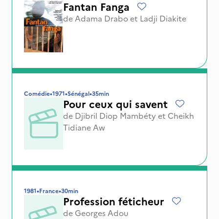
Fantan Fanga
de
Adama Drabo
et
Ladji Diakite
Comédie
•
1971
•
Sénégal
•
35min
Pour ceux qui savent
de
Djibril Diop Mambéty
et
Cheikh
Tidiane Aw
1981
•
France
•
30min
Profession féticheur
de
Georges Adou