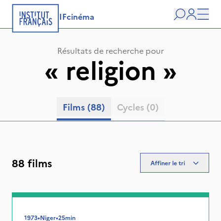
IFcinéma
Recherche
user
Men
Résultats de recherche pour
«
religion
»
Films
(88)
Cycles
(0)
88 films
Affiner le tri
1973
•
Niger
•
25min