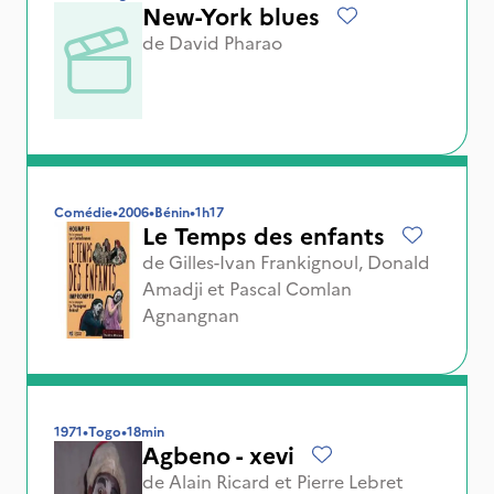
New-York blues
de
David Pharao
Comédie
•
2006
•
Bénin
•
1h17
Le Temps des enfants
de
Gilles-Ivan Frankignoul
,
Donald
Amadji
et
Pascal Comlan
Agnangnan
1971
•
Togo
•
18min
Agbeno - xevi
de
Alain Ricard
et
Pierre Lebret