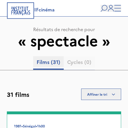
IFcinéma
Recherche
user
Men
Résultats de recherche pour
«
spectacle
»
Films
(31)
Cycles
(0)
31 films
Affiner le tri
1981
•
Sénégal
•
1h00