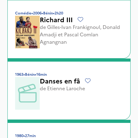
Comédie
•
2006
•
Bénin
•
2h20
Richard III
de
Gilles-Ivan Frankignoul
,
Donald
Amadji
et
Pascal Comlan
Agnangnan
1963
•
Bénin
•
16min
Danses en fâ
de
Etienne Laroche
1980
•
27min