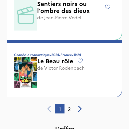
Sentiers noirs ou
l'ombre des dieux
de
Jean-Pierre Vedel
Comédie romantique
•
2024
•
France
•
1h24
Le Beau rôle
de
Victor Rodenbach
1
2
L'offre