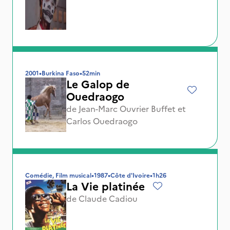
2001
•
Burkina Faso
•
52min
Le Galop de
Ouedraogo
de
Jean-Marc Ouvrier Buffet
et
Carlos Ouedraogo
Comédie, Film musical
•
1987
•
Côte d'Ivoire
•
1h26
La Vie platinée
de
Claude Cadiou