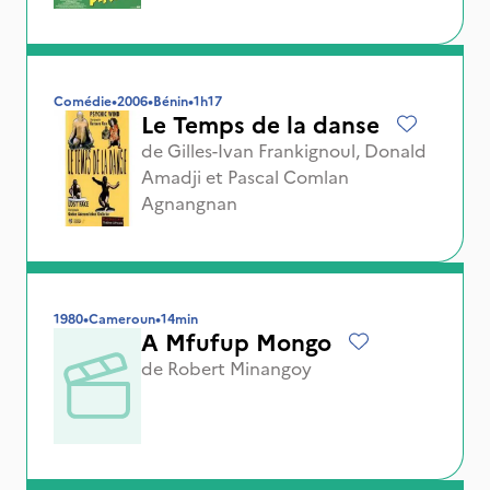
Comédie
•
2006
•
Bénin
•
1h17
Le Temps de la danse
de
Gilles-Ivan Frankignoul
,
Donald
Amadji
et
Pascal Comlan
Agnangnan
1980
•
Cameroun
•
14min
A Mfufup Mongo
de
Robert Minangoy