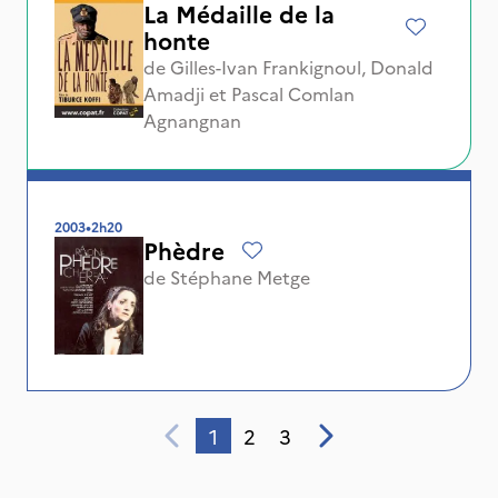
La Médaille de la
honte
de
Gilles-Ivan Frankignoul
,
Donald
Amadji
et
Pascal Comlan
Agnangnan
2003
•
2h20
Phèdre
de
Stéphane Metge
1
2
3