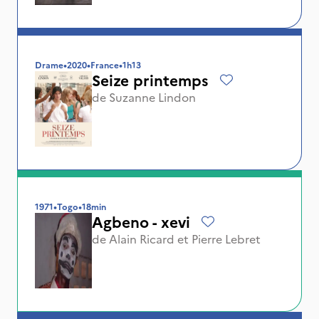
Drame
•
2020
•
France
•
1h13
Seize printemps
de
Suzanne Lindon
1971
•
Togo
•
18min
Agbeno - xevi
de
Alain Ricard
et
Pierre Lebret