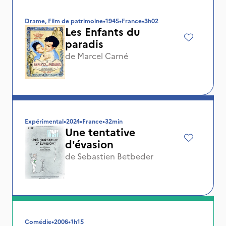
Drame, Film de patrimoine
•
1945
•
France
•
3h02
Les Enfants du
paradis
de
Marcel Carné
Expérimental
•
2024
•
France
•
32min
Une tentative
d'évasion
de
Sebastien Betbeder
Comédie
•
2006
•
1h15