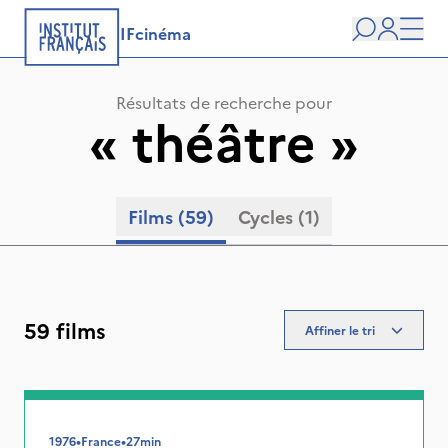
IFcinéma
Recherche
user
Men
Résultats de recherche pour
«
théâtre
»
Films
(59)
Cycles
(1)
59 films
Affiner le tri
1976
•
France
•
27min