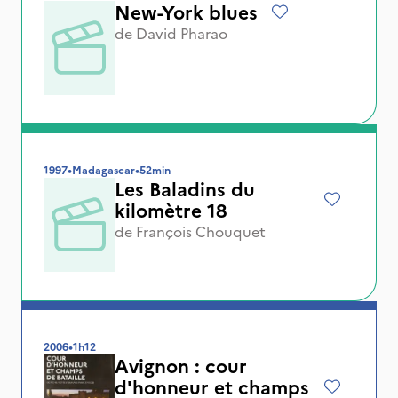
New-York blues
de
David Pharao
1997
•
Madagascar
•
52min
Les Baladins du
kilomètre 18
de
François Chouquet
2006
•
1h12
Avignon : cour
d'honneur et champs