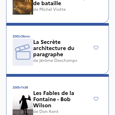
de bataille
de
Michel Viotte
2002
•
26min
La Secrète
architecture du
paragraphe
de
Jérôme Deschamps
2005
•
1h38
Les Fables de la
Fontaine - Bob
Wilson
de
Don Kent