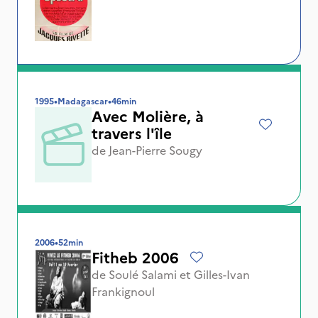
1995
•
Madagascar
•
46min
Avec Molière, à
travers l'île
de
Jean-Pierre Sougy
2006
•
52min
Fitheb 2006
de
Soulé Salami
et
Gilles-Ivan
Frankignoul