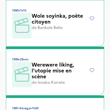
1990
•
1h10
Wole soyinka, poète
citoyen
de
Bankole Bello
1996
•
29min
Werewere liking,
l'utopie mise en
scène
de
Issiaka Konate
1981
•
Sénégal
•
1h00