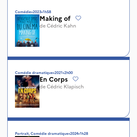
Comédie
•
2023
•
1h58
Making of
de
Cédric Kahn
Comédie dramatique
•
2021
•
2h00
En Corps
de
Cédric Klapisch
Portrait, Comédie dramatique
•
2024
•
1h28