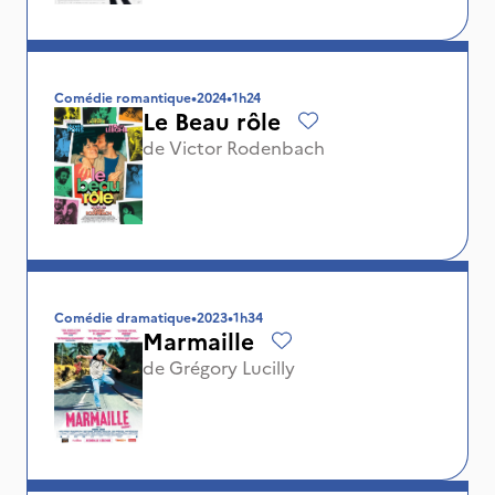
Comédie romantique
•
2024
•
1h24
Le Beau rôle
de
Victor Rodenbach
Comédie dramatique
•
2023
•
1h34
Marmaille
de
Grégory Lucilly