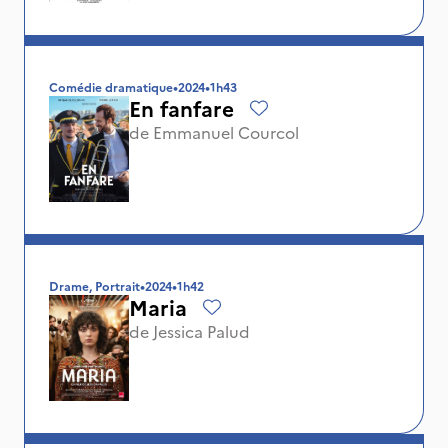
Comédie dramatique
•
2024
•
1h43
En fanfare
de
Emmanuel Courcol
Drame, Portrait
•
2024
•
1h42
Maria
de
Jessica Palud