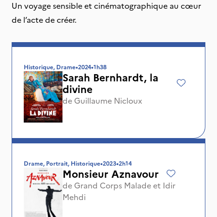
Un voyage sensible et cinématographique au cœur
de l’acte de créer.
Historique, Drame
•
2024
•
1h38
Sarah Bernhardt, la
divine
de
Guillaume Nicloux
Drame, Portrait, Historique
•
2023
•
2h14
Monsieur Aznavour
de
Grand Corps Malade
et
Idir
Mehdi