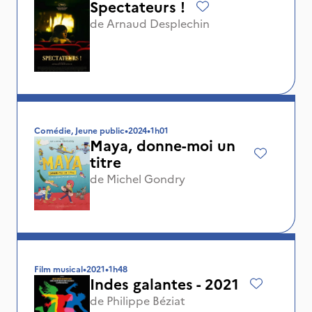
Spectateurs !
de
Arnaud Desplechin
Comédie, Jeune public
•
2024
•
1h01
Maya, donne-moi un
titre
de
Michel Gondry
Film musical
•
2021
•
1h48
Indes galantes - 2021
de
Philippe Béziat