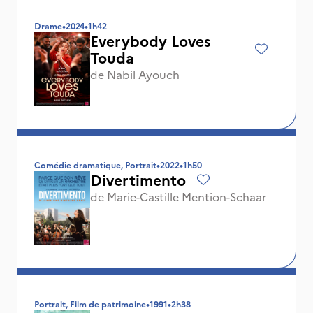
Drame
•
2024
•
1h42
Everybody Loves
Touda
de
Nabil Ayouch
Comédie dramatique, Portrait
•
2022
•
1h50
Divertimento
de
Marie-Castille Mention-Schaar
Portrait, Film de patrimoine
•
1991
•
2h38