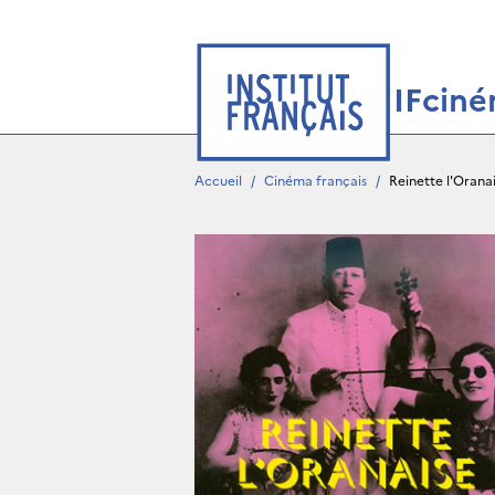
IFcin
Accueil
/
Cinéma français
/
Reinette l'Orana