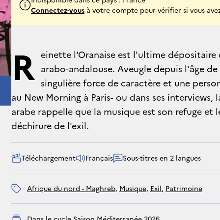
Connectez-vous
à votre compte pour vérifier si vous avez
R
einette l'Oranaise est l'ultime dépositaire
arabo-andalouse. Aveugle depuis l'âge de d
singulière force de caractère et une pers
au New Morning à Paris- ou dans ses interviews, l
arabe rappelle que la musique est son refuge et l
déchirure de l'exil.
Téléchargement
Français
Sous-titres en 2 langues
Afrique du nord - Maghreb
, 
musique
, 
exil
, 
patrimoine
Dans le cycle
Saison Méditerranée 2026