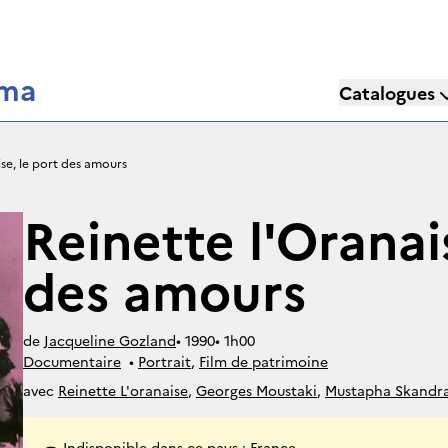
éma
Catalogues
ise, le port des amours
Reinette l'Oranai
des amours
de
Jacqueline Gozland
• 
1990
• 
1h00
Documentaire
• 
Portrait
, 
Film de patrimoine
avec
Reinette L'oranaise
,
Georges Moustaki
,
Mustapha Skandr
Indisponible dans ce pays : France