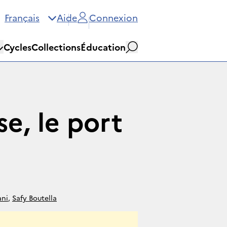
Français
Aide
Connexion
Cycles
Collections
Éducation
Rechercher
se, le port
ani
,
Safy Boutella