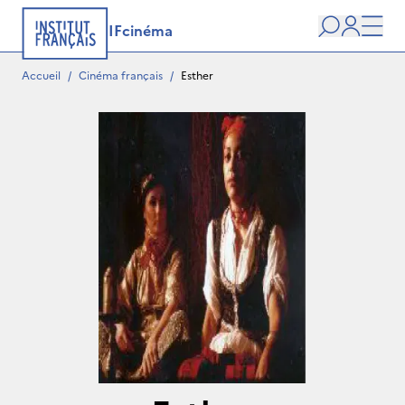
IFcinéma
Recherche
user
Men
Accueil
/
Cinéma français
/
Esther