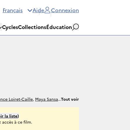
Français
Aide
Connexion
Cycles
Collections
Éducation
Rechercher
ence Loiret-Caille
,
Maya Sansa
,
Tout voir
ir la liste
)
 accès à ce film.