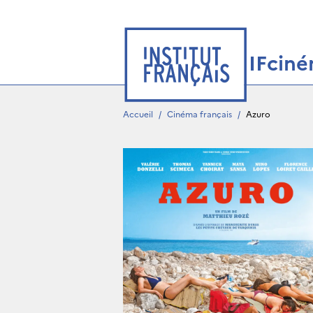
IFcin
Accueil
/
Cinéma français
/
Azuro