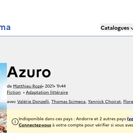
éma
Catalogues
Azuro
de
Matthieu Rozé
• 
2021
• 
1h44
Fiction
• 
Adaptation littéraire
avec
Valérie Donzelli
,
Thomas Scimeca
,
Yannick Choirat
,
Flor
Nuno Lopes
Indisponible dans ces pays : Andorre et 2 autres pays
(
vo
Connectez-vous
à votre compte pour vérifier si vous avez