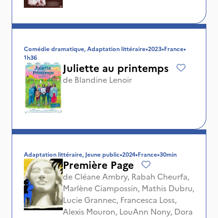
Comédie dramatique, Adaptation littéraire
•
2023
•
France
•
1h36
Juliette au printemps
de
Blandine Lenoir
Adaptation littéraire, Jeune public
•
2024
•
France
•
30min
Première Page
de
Cléane Ambry
,
Rabah Cheurfa
,
Marlène Ciampossin
,
Mathis Dubru
,
Lucie Grannec
,
Francesca Loss
,
Alexis Mouron
,
LouAnn Nony
,
Dora