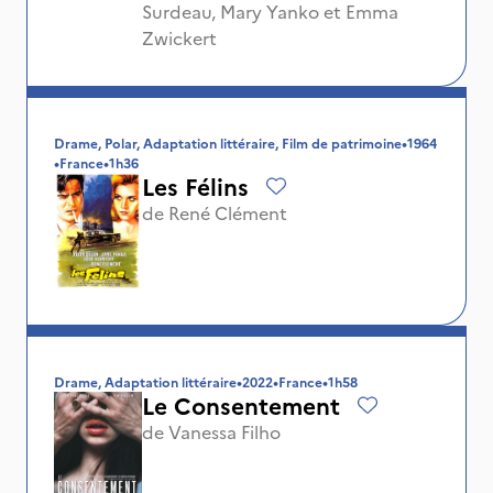
Surdeau
,
Mary Yanko
et
Emma
Zwickert
Drame, Polar, Adaptation littéraire, Film de patrimoine
•
1964
•
France
•
1h36
Les Félins
de
René Clément
Drame, Adaptation littéraire
•
2022
•
France
•
1h58
Le Consentement
de
Vanessa Filho