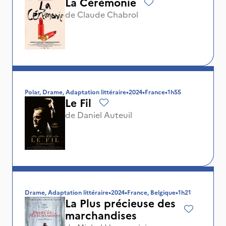
La Cérémonie
de
Claude Chabrol
Polar, Drame, Adaptation littéraire
•
2024
•
France
•
1h55
Le Fil
de
Daniel Auteuil
Drame, Adaptation littéraire
•
2024
•
France, Belgique
•
1h21
La Plus précieuse des
marchandises