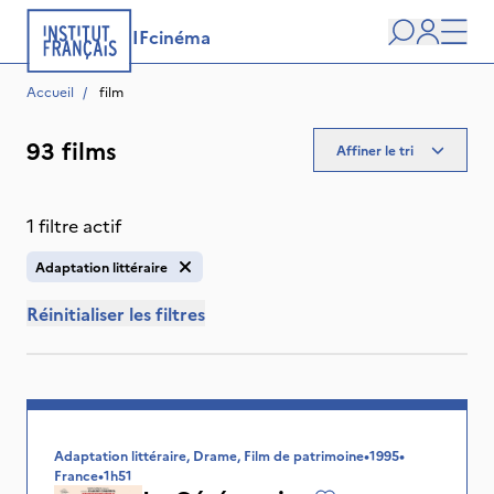
IFcinéma
Recherche
user
Men
Accueil
/
 film
93 films
Affiner le tri
1 filtre actif
Adaptation littéraire
Réinitialiser les filtres
Adaptation littéraire, Drame, Film de patrimoine
•
1995
•
France
•
1h51