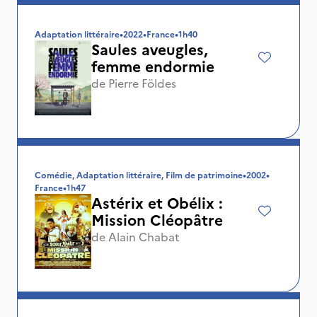
Adaptation littéraire
•
2022
•
France
•
1h40
Saules aveugles,
femme endormie
de
Pierre Földes
Comédie, Adaptation littéraire, Film de patrimoine
•
2002
•
France
•
1h47
Astérix et Obélix :
Mission Cléopâtre
de
Alain Chabat