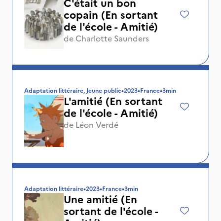
C'était un bon
copain (En sortant
de l'école - Amitié)
de
Charlotte Saunders
Adaptation littéraire, Jeune public
•
2023
•
France
•
3min
L'amitié (En sortant
de l'école - Amitié)
de
Léon Verdé
Adaptation littéraire
•
2023
•
France
•
3min
Une amitié (En
sortant de l'école -