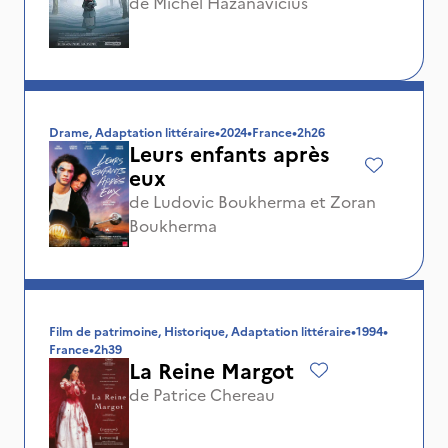
de
Michel Hazanavicius
Drame, Adaptation littéraire
•
2024
•
France
•
2h26
Leurs enfants après
eux
de
Ludovic Boukherma
et
Zoran
Boukherma
Film de patrimoine, Historique, Adaptation littéraire
•
1994
•
France
•
2h39
La Reine Margot
de
Patrice Chereau