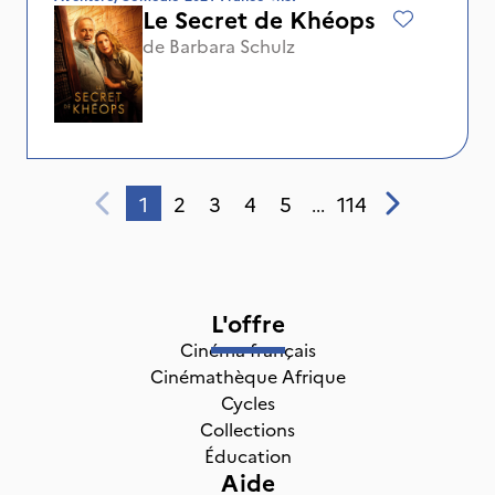
Le Secret de Khéops
de
Barbara Schulz
1
2
3
4
5
114
...
L'offre
Cinéma français
Cinémathèque Afrique
Cycles
Collections
Éducation
Aide