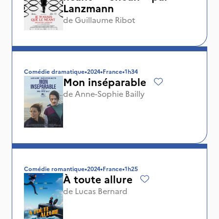
Lanzmann
de
Guillaume Ribot
Comédie dramatique
•
2024
•
France
•
1h34
Mon inséparable
de
Anne-Sophie Bailly
Comédie romantique
•
2024
•
France
•
1h25
À toute allure
de
Lucas Bernard