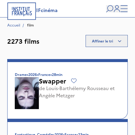
IFcinéma
Recherche
user
Men
Accueil
/
 film
2273 films
Affiner le tri
Drame
•
2026
•
France
•
28min
Swapper
de
Louis-Barthélemy Rousseau
et
Angèle Metzger
Fantastique, Comédie
•
2026
•
France
•
23min