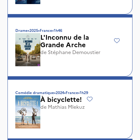
Drame
•
2025
•
France
•
1h46
L'Inconnu de la
Grande Arche
de
Stéphane Demoustier
Comédie dramatique
•
2024
•
France
•
1h29
À bicyclette!
de
Mathias Mlekuz