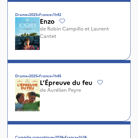
Drame
•
2025
•
France
•
1h42
Enzo
de
Robin Campillo
et
Laurent
Cantet
Drame
•
2025
•
France
•
1h45
L’Épreuve du feu
de
Aurélien Peyre
Comédie romantique
•
2024
•
France
•
1h24