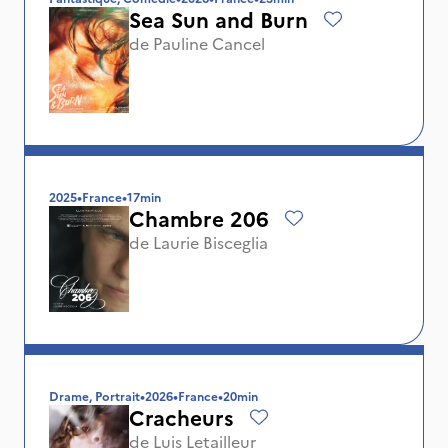
Sea Sun and Burn
de
Pauline Cancel
2025
•
France
•
17min
Chambre 206
de
Laurie Bisceglia
Drame, Portrait
•
2026
•
France
•
20min
Cracheurs
de
Luis Letailleur