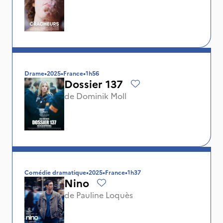
Drame
•
2025
•
France
•
1h56
Dossier 137
de
Dominik Moll
Comédie dramatique
•
2025
•
France
•
1h37
Nino
de
Pauline Loquès