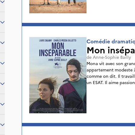
Comédie dramati
Mon insépa
de
Anne-Sophie Bailly
Mona vit avec son grand 
appartement modeste à C
comme on dit. Il travail
un ESAT. Il aime passio
aussi en situation de h
cette relation. Alors q
mère, Océane tombe ence
rapport fusionnel entre 