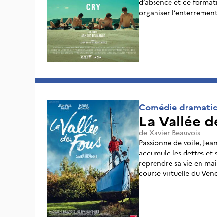
d’absence et de formati
organiser l’enterrement
enchaînent les soirées 
retour d’Hicham ravive
ces hommes que l’été av
Comédie dramati
La Vallée d
de
Xavier Beauvois
Passionné de voile, Jean-
accumule les dettes et s
reprendre sa vie en main,
course virtuelle du Vend
conditions d’un vrai sk
son bateau dans son ja
autres, lui permettra d
surtout avec lui-même.