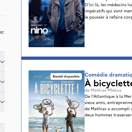
D’ici là, les médecins l
impératifs qui vont men
le pousser à refaire co
ec
Comédie dramati
Bientôt disponible
À bicyclett
de
Mathias Mlekuz
De l’Atlantique à la Mer
vieux amis, entreprennen
de Mathias a accompli 
deux hommes traversero
humour et émotion.