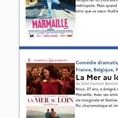
métropole. Mais quand 
ainsi que sa sœur Audre
chez leur père inconnu e
surmonter l’abandon et 
Comédie dramati
France, Belgique, 
La Mer au l
de
Saïd Hamich Benlarb
Nour, 27 ans, a émigré
Marseille. Avec ses amis,
vie marginale et festiv
flic charismatique et i
bouleverser son existen
vieillit et se raccroche 