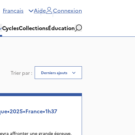
Français
Aide
Connexion
Cycles
Collections
Éducation
Rechercher
Trier par
:
Derniers ajouts
que
•
2025
•
France
•
1h37
devra affronter une grande épreuve.