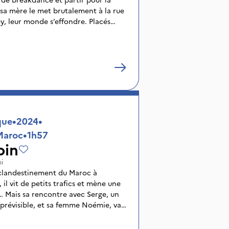
sa mère le met brutalement à la rue
y, leur monde s’effondre. Placés
t livrés à eux-mêmes, ils doivent
se reconstruire.
que
•
2024
•
Maroc
•
1h57
oin
i
 clandestinement du Maroc à
 il vit de petits trafics et mène une
e… Mais sa rencontre avec Serge, un
mprévisible, et sa femme Noémie, va
ce. De 1990 à 2000, Nour aime,
à ses rêves.