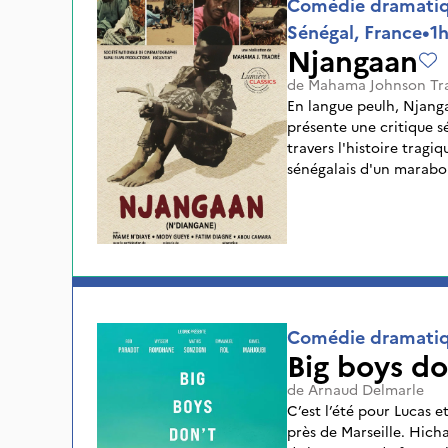
Comédie dramati
Sénégal, France
•
1
Njangaan
de
Mahama Johnson Tr
En langue peulh, Njanga
présente une critique 
travers l'histoire tragi
sénégalais d'un marabou
sainteté, abuse de la cr
la vie de ces petits gar
mères et confiés à un m
peine de lourds sévices,
nourriture, de cultiver 
se charger de toutes l
échange de longues heu
Comédie dramati
l'apprentissage et à la 
Big boys do
de
Arnaud Delmarle
C’est l’été pour Lucas e
près de Marseille. Hich