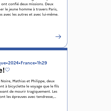
ui ont confié deux missions. Deux
er le jeune homme à travers Paris,
rps avec les autres et avec lui-même.
que
•
2024
•
France
•
1h29
e!
 Noire, Mathias et Philippe, deux
t à bicyclette le voyage que le fils
avant de mourir tragiquement. Les
nt les épreuves avec tendresse,