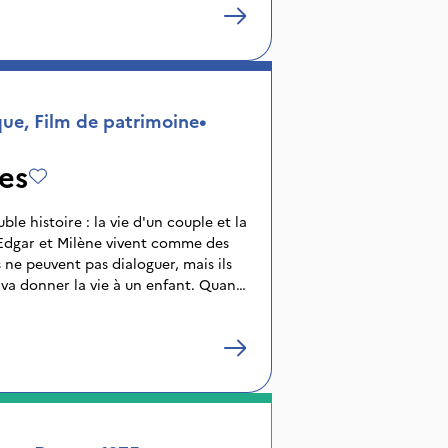
e, Film de patrimoine
•
es
le histoire : la vie d'un couple et la
Edgar et Milène vivent comme des
s ne peuvent pas dialoguer, mais ils
 va donner la vie à un enfant. Quant
t de rien, car au hasard de ses
re des personnages quotidiens, qui
res " de son roman. Les " créatures "
'une partie serrée dans laquelle
ent ses convictions, mais aussi son