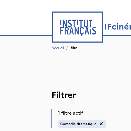
IFcin
Accueil
/
 film
Filtrer
1 filtre actif
Comédie dramatique