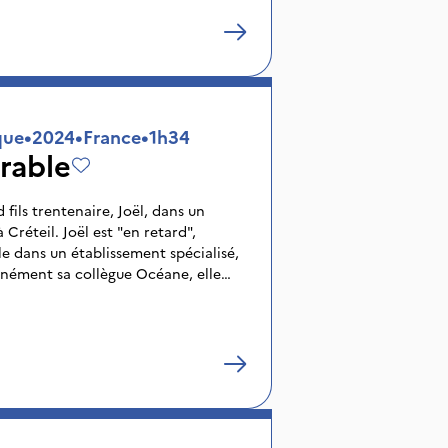
que
•
2024
•
France
•
1h34
rable
fils trentenaire, Joël, dans un
réteil. Joël est "en retard",
le dans un établissement spécialisé,
nnément sa collègue Océane, elle
andicap. Mais Mona ignore tout de
ue Mona voit s'éteindre sa propre
inte. Un choix doit être fait, et le
mère et fils vacille.