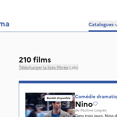
éma
Catalogues
210 films
Télécharger la liste filtrée
(.xls)
Comédie dramati
Bientôt disponible
Nino
de
Pauline Loquès
Dans trois jours, Nino 