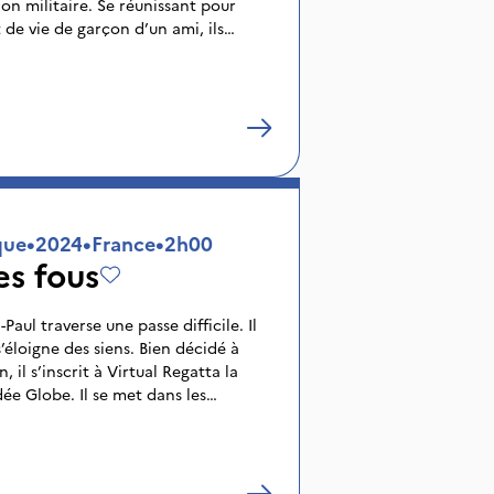
on militaire. Se réunissant pour
 de vie de garçon d’un ami, ils
en bord de mer avec joie. Mais le
 des émotions à fleur de peau chez
ait desséchés.
que
•
2024
•
France
•
2h00
es fous
Paul traverse une passe difficile. Il
’éloigne des siens. Bien décidé à
 il s’inscrit à Virtual Regatta la
ée Globe. Il se met dans les
ipper en s’isolant pendant 3 mois sur
rdin… Ce voyage pas comme les
e renouer avec sa famille mais