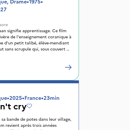
que, Drame
•
1975
•
h27
aore
an signifie apprentissage. Ce film
sévère de l'enseignement coranique à
que d'un petit talibé, élève-mendiant
t sans scrupule qui, sous couvert de
édulité populaire. Juste évocation de
çons séparés tous jeunes de leurs
aître chargé de leur éducation. Sous
 ils ont l'obligation de mendier leur
les champs, de ramasser le bois et de
es corvées de la communauté en
res d'études consacrées à
que
•
2025
•
France
•
23min
récitation du Coran.
n't cry
t sa bande de potes dans leur village,
am revient après trois années