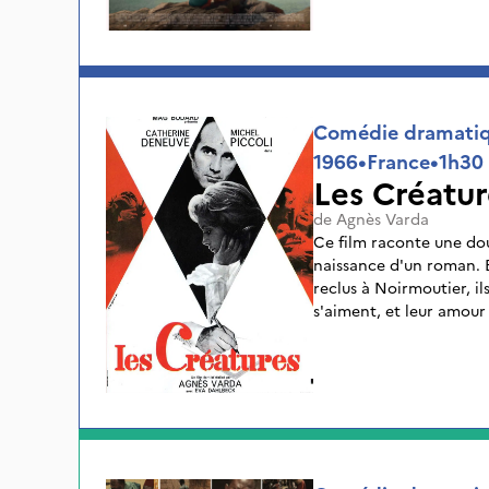
Comédie dramatiqu
1966
•
France
•
1h30
Les Créatur
de
Agnès Varda
Ce film raconte une doub
naissance d'un roman. 
reclus à Noirmoutier, il
s'aiment, et leur amour
au roman d'Edgar, il naî
promenades, il rencont
deviennent, les " créatu
prennent vie au cours d
Edgar défend non seulem
amour.