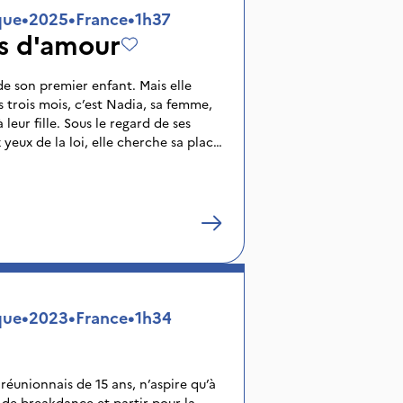
que
•
2025
•
France
•
1h37
s d'amour
de son premier enfant. Mais elle
s trois mois, c’est Nadia, sa femme,
leur fille. Sous le regard de ses
 yeux de la loi, elle cherche sa place
que
•
2023
•
France
•
1h34
éunionnais de 15 ans, n’aspire qu’à
de breakdance et partir pour la