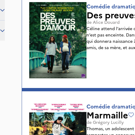
Comédie dramati
Des preuve
de
Alice Douard
Céline attend l’arrivée 
n’est pas enceinte. Dan
qui donnera naissance à 
amis, de sa mère, et aux
et sa légitimité.
Comédie dramati
Marmaille
de
Grégory Lucilly
Thomas, un adolescent r
remporter un concours 