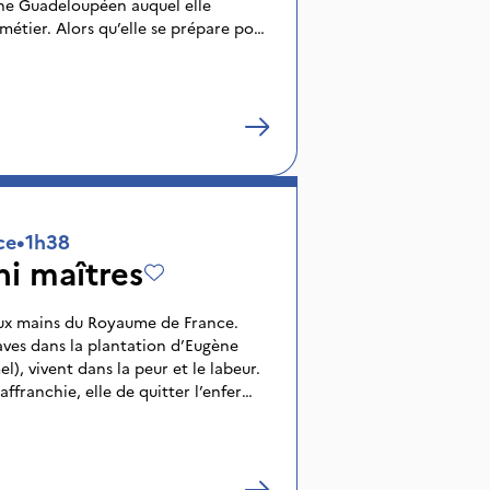
ne Guadeloupéen auquel elle
métier. Alors qu’elle se prépare pour
 l’autre bout du monde, la menace
e la Soufrière se profile. L’ile est
voir assurer la sécurité de la
ce
•
1h38
ni maîtres
 aux mains du Royaume de France.
aves dans la plantation d’Eugène
), vivent dans la peur et le labeur.
 affranchie, elle de quitter l’enfer
. Une nuit, elle s’enfuit. Madame La
), célèbre chasseuse d’esclaves, est
r. Massamba n’a d’autre choix que de
 cet acte, il devient un « marron »,