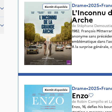
Drame
•
2025
•
Fran
Bientôt disponible
L'Inconnu 
Arche
de
Stéphane Demoustie
1982. François Mitterra
anonyme sans précédent
emblématique dans l’ax
A la surprise générale, 
inconnu en France, qui 
Johan Otto von Spreckel
grand chantier de l’épo
Arche telle qu’il l’a ima
heurter à la complexité 
Drame
•
2025
•
Fran
Bientôt disponible
Enzo
de
Robin Campillo
et
L
Enzo, 16, defies his bou
starting a masonry app