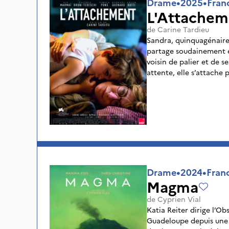
Drame
•
2025
•
Fran
L'Attachem
de
Carine Tardieu
Sandra, quinquagénair
partage soudainement et
voisin de palier et de s
attente, elle s’attache 
Drame
•
2024
•
Fran
Magma
de
Cyprien Vial
Katia Reiter dirige l’O
Guadeloupe depuis une 