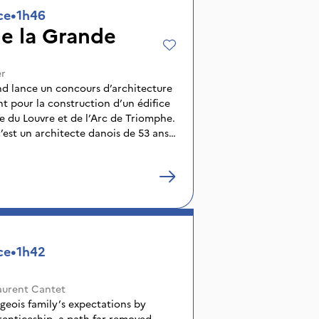
ce
•
1h46
de la Grande
r
nd lance un concours d’architecture
 pour la construction d’un édifice
e du Louvre et de l’Arc de Triomphe.
c’est un architecte danois de 53 ans,
l’emporte. Du jour au lendemain,
sen est propulsé à la tête du plus
que. Et s’il entend bâtir sa Grande
ginée, ses idées vont très vite se
du réel et aux aléas de la politique.
ce
•
1h42
aurent Cantet
rgeois family’s expectations by
renticeship, a path far removed