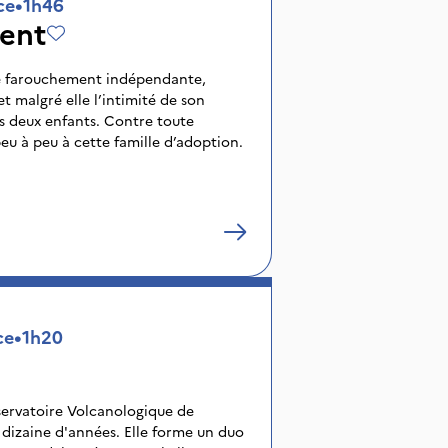
ce
•
1h46
ent
e farouchement indépendante,
 malgré elle l’intimité de son
es deux enfants. Contre toute
peu à peu à cette famille d’adoption.
ce
•
1h20
bservatoire Volcanologique de
dizaine d'années. Elle forme un duo