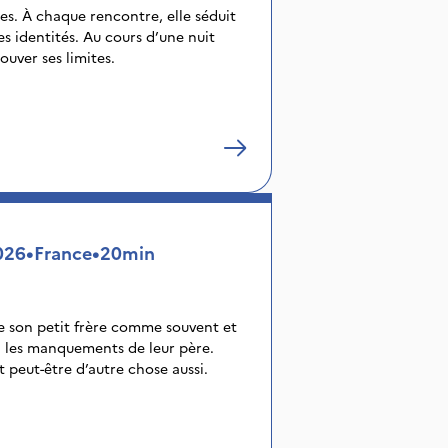
es. À chaque rencontre, elle séduit
s identités. Au cours d’une nuit
ouver ses limites.
026
•
France
•
20min
de son petit frère comme souvent et
l les manquements de leur père.
et peut-être d’autre chose aussi.