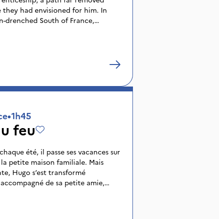
e they had envisioned for him. In
sun-drenched South of France,
ntless questions and pressures weigh
eams. On the construction sites,
matic Ukrainian colleague, shakes
ens the door to unexpected
ce
•
1h45
u feu
haque été, il passe ses vacances sur
 la petite maison familiale. Mais
nte, Hugo s’est transformé
 accompagné de sa petite amie,
e dont la verve et les longs ongles
la sobriété et la timidité du jeune
ouple devient l’objet de tous les