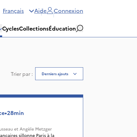
Français
Aide
Connexion
Cycles
Collections
Éducation
Rechercher
Trier par
:
Derniers ajouts
ce
•
28min
usseau
et
Angèle Metzger
ncaires sillonne Paris à la