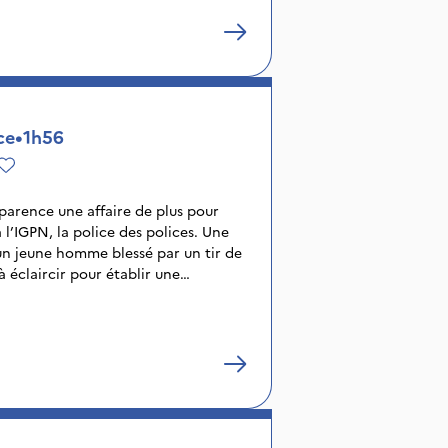
ce
•
1h56
pparence une affaire de plus pour
 l’IGPN, la police des polices. Une
un jeune homme blessé par un tir de
 éclaircir pour établir une
 élément inattendu va troubler
dossier 137 devient autre chose