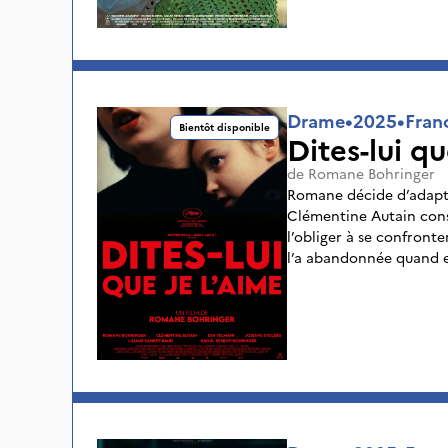
regards.
Drame
•
2025
•
Fran
Bientôt disponible
Dites-lui qu
de
Romane Bohringer
Romane décide d’adapte
Clémentine Autain cons
l’obliger à se confronte
l’a abandonnée quand e