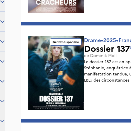
Drame
•
2025
•
Fran
Bientôt disponible
Dossier 137
de
Dominik Moll
Le dossier 137 est en a
Stéphanie, enquêtrice à
manifestation tendue, 
LBD, des circonstances à
responsabilité. Mais un
Stéphanie, pour qui le 
qu’un simple numéro.