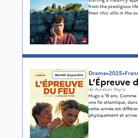
from the prestigious lif
their chic villa in the 
tensions simmer as rele
on Enzo’s future and dr
however, Vlad, a charis
up Enzo’s world and op
possibilities.
Drame
•
2025
•
Fran
Bientôt disponible
L’Épreuve d
de
Aurélien Peyre
Hugo a 19 ans. Comme c
une île atlantique, dans
cette année est différe
physiquement et arrive
Queen, une esthéticienn
strassés détonnent avec 
homme. Rapidement, le c