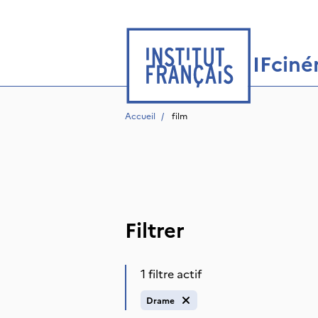
IFcin
Accueil
/
 film
Filtrer
1 filtre actif
Drame