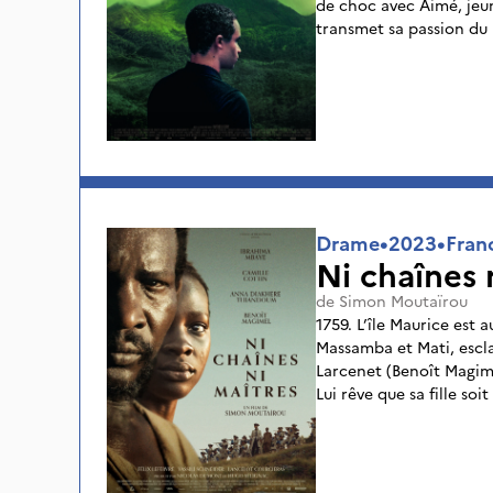
de choc avec Aimé, jeu
transmet sa passion du 
une nouvelle mission à
d’une éruption majeure d
aux abois et Katia va de
population...
Drame
•
2023
•
Fran
Ni chaînes 
de
Simon Moutaïrou
1759. L’île Maurice est
Massamba et Mati, escl
Larcenet (Benoît Magimel
Lui rêve que sa fille soit
vert de la canne à sucre
Victoire (Camille Cottin
engagée pour la traque
s’évader à son tour. Par