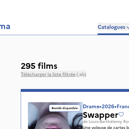
éma
Catalogues
295 films
Télécharger la liste filtrée
(.xls)
Drame
•
2026
•
Fran
Bientôt disponible
Swapper
de
Louis-Barthélemy Ro
Une voleuse de cartes ba