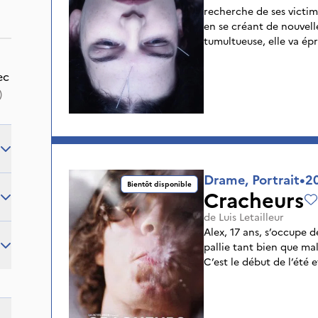
recherche de ses victim
en se créant de nouvelle
tumultueuse, elle va épr
ec
)
Drame, Portrait
•
2
Bientôt disponible
Cracheurs
de
Luis Letailleur
Alex, 17 ans, s’occupe 
pallie tant bien que ma
C’est le début de l’été 