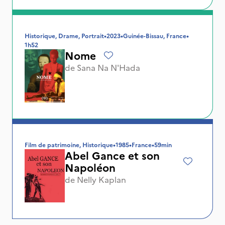
Historique, Drame, Portrait
•
2023
•
Guinée-Bissau, France
•
1h52
Nome
de
Sana Na N'Hada
Film de patrimoine, Historique
•
1985
•
France
•
59min
Abel Gance et son
Napoléon
de
Nelly Kaplan