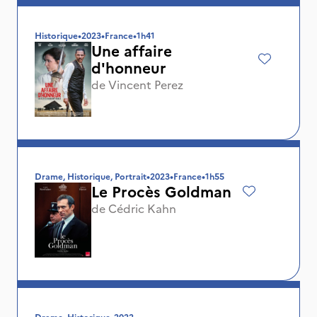
Historique
•
2023
•
France
•
1h41
Une affaire
d'honneur
de
Vincent Perez
Drame, Historique, Portrait
•
2023
•
France
•
1h55
Le Procès Goldman
de
Cédric Kahn
Drame, Historique
•
2022
•