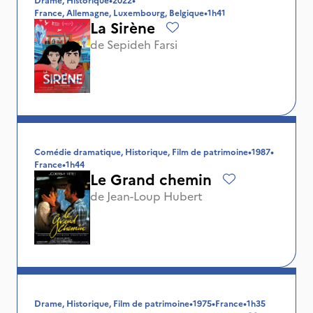
France, Allemagne, Luxembourg, Belgique
•
1h41
La Sirène
de
Sepideh Farsi
Comédie dramatique, Historique, Film de patrimoine
•
1987
•
France
•
1h44
Le Grand chemin
de
Jean-Loup Hubert
Drame, Historique, Film de patrimoine
•
1975
•
France
•
1h35