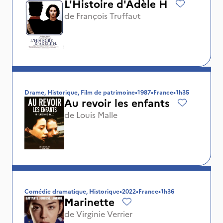
L'Histoire d'Adèle H
de
François Truffaut
Drame, Historique, Film de patrimoine
•
1987
•
France
•
1h35
Au revoir les enfants
de
Louis Malle
Comédie dramatique, Historique
•
2022
•
France
•
1h36
Marinette
de
Virginie Verrier