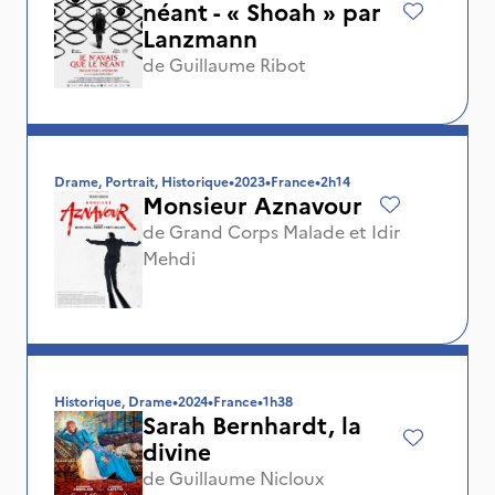
néant - « Shoah » par
Lanzmann
de
Guillaume Ribot
Drame, Portrait, Historique
•
2023
•
France
•
2h14
Monsieur Aznavour
de
Grand Corps Malade
et
Idir
Mehdi
Historique, Drame
•
2024
•
France
•
1h38
Sarah Bernhardt, la
divine
de
Guillaume Nicloux